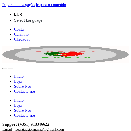
Ir para a nevegação
Ir para o conteúdo
Conta
Carrinho
Checkout
Inicio
Loja
Sobre Nós
Contacte-nos
Inicio
Loja
Sobre Nós
Contacte-nos
Support
(+351) 918346622
Email: loja.gadgetmania@gmail.com