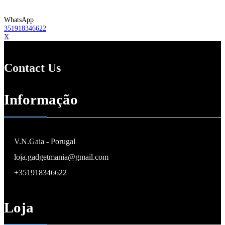
WhatsApp
351918346622
X
Contact Us
Informação
V.N.Gaia - Porugal
loja.gadgetmania@gmail.com
+351918346622
Loja