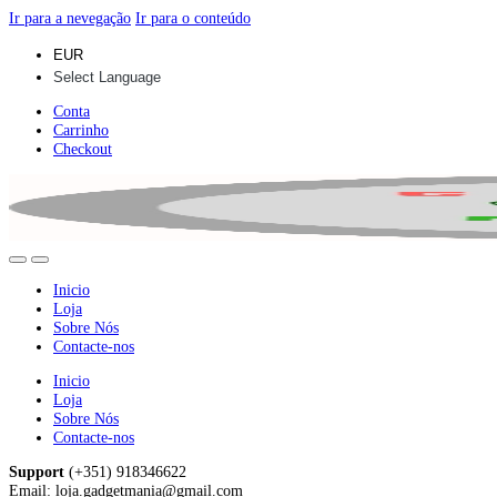
Ir para a nevegação
Ir para o conteúdo
Conta
Carrinho
Checkout
Inicio
Loja
Sobre Nós
Contacte-nos
Inicio
Loja
Sobre Nós
Contacte-nos
Support
(+351) 918346622
Email: loja.gadgetmania@gmail.com